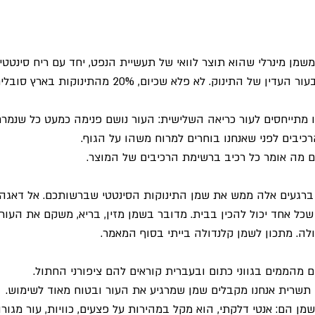
משמן מינרלי שהוא תוצר לוואי של תעשיית הנפט, יחד עם ריח סינטטי.
שמן מינרלי גורם לבעיות בעור העדין של התינוק. לא פלא שכיום,
מתייחסים לעור כריאה השלישית: העור נושם פנימה כמעט כל שנמרח 
כיבים לפני שאנחנו בוחרים למרוח משהו על הגוף.
ם מה אומר כל רכיב ברשימת הרכיבים של המוצר. 
ברגעים אלה ממש את שמן התינוקות הסינטטי שברשותכם. אל דאגה, 
שכל אחד יכול להכין בבית. מדובר בשמן מזין, בריא, משקם את העור 
לה. מתכון לשמן קלנדולה בייתי בסוף המאמר. 
 מהממים בגווני כתום ובעברית קוראים להם ציפורני החתול.
ן תשרית אנחנו מקבלים שמן שמרגיע את העור ובטוח מאוד לשימוש.
ן הם: אנטי דלקתי, הוא מקל במהירות על פצעים, כוויות, עור מגורה,