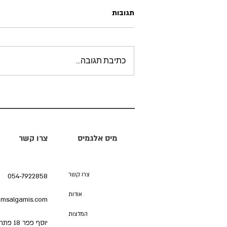
תגובות
ניקוי הגוף מבפנים
כתיבת תגובה...
מיס אלגמיס
צרו קשר
צרו קשר
054-7922858
אודות
salgamis.com​
המלצות
יוסף פפר 18 פתח תקווה