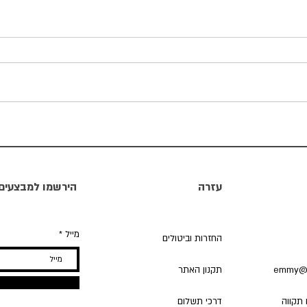
עושים סדר
חימרים
עזרה
הירשמו למבצעים 
מייל
החזרות וביטולים
emmy@m
תקנון האתר
דרכי תשלום