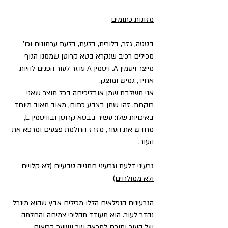
מזונות כתומים
בטטה, גזר, דלורית, דלעת, דלעת ערמונים וכו' 
מכילים רכיב שנקרא בטא קרוטן שממנו הגוף 
מייצר ויטמין A. ויטמין A עוזר לעור הפנים להיות 
אחיד, גמיש ומוצק. 
אני משלבת שמן אובליפיחה בכל מוצר שאני 
רוקחת. זהו שמן בצבע כתום, מאוד מאוד מיוחד 
באיכויות שלו: עשיר בבטא קרוטן ובוויטמין E, 
מחדש את העור, מזרז החלמת פצעים ומרפא את 
העור. 
גרעיני דלעת וגרעיני חמנייה טבעיים (לא קלויים 
ולא ממולחים)
הגרעינים הנפלאים הללו מכילים אבץ שהוא מינרל 
נהדר לעור. הוא מעודד תהליכי צמיחה והחלמה 
של העור ותורם למראה עור ושיער בריאים. 