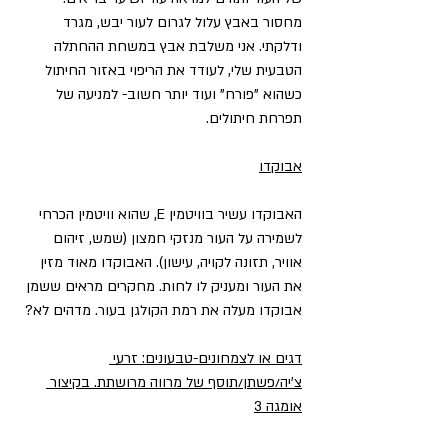
מחסור באבץ עלול לגרום לעור יבש, מגרד 
ודלקתי. אני משלבת אבץ במשחת ההחתלה 
הטבעית שלי, לעודד את הריפוי באזור החיתול 
כשהוא "פורח" ועוד יותר חשוב- למניעה של 
תפרחת חיתולים.
אבוקדו
האבוקדו עשיר בוויטמין E, שהוא וויטמין הכרחי 
לשמירה על העור מנזקי חמצון (שמש, זיהום 
אוויר, תזונה לקויה, עישון). האבוקדו מאוד מזין 
את העור ומעניק לו לחות. מחקרים מראים ששמן 
אבוקדו מעלה את רמת הקולגן בעור. מדהים לא?
דגים או לצמחונים-טבעונים: זרעי 
צ'יה/פשתן/תוסף של מרווה מרושתת. בקיצור 
אומגה 3